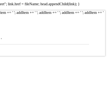
eet"; link.href = fileName; head.appendChild(link); }
Item += ' '; addItem += ' '; addItem += ' '; addItem += ' '; addItem += '
 '