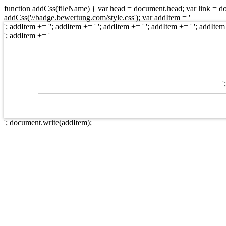
function addCss(fileName) { var head = document.head; var link = docu
addCss('//badge.bewertung.com/style.css'); var addItem = '
'; addItem += ''; addItem += ' '; addItem += ' '; addItem += ' '; addItem
'; addItem += '
'
'; document.write(addItem);