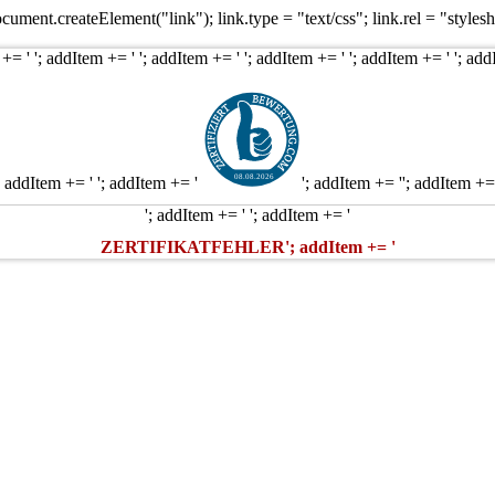
ment.createElement("link"); link.type = "text/css"; link.rel = "stylesh
 += ' '; addItem += ' '; addItem += ' '; addItem += ' '; addItem += ' '; add
08.08.2026
; addItem += ' '; addItem += '
'; addItem += ''; addItem +=
'; addItem += ' '; addItem += '
ZERTIFIKATFEHLER'; addItem += '